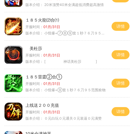
版本介绍：
20米顶赞40米全满超低消费超高激情
１８５火龍⑵合⑴
详情
开服时间：
01月/31日
版本介绍：
小怪爆+⑦⑧⑨套１秒７６刀９５范围捡
美杜莎
详情
开服时间：
01月/31日
版本介绍：
[ 神话美杜莎 ]
１８５雷霆②合①
详情
开服时间：
01月/31日
版本介绍：
小怪爆+⑨套１秒７６刀９５范围捡物
上线送２００充值
详情
开服时间：
01月/31日
版本介绍：
０元白玩０元通关０元装逼０元满赞
10米全满神器