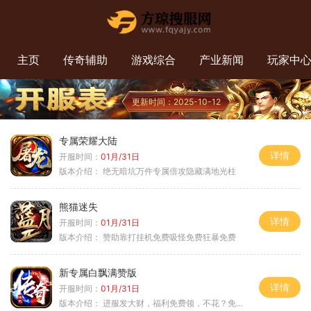
主页
传奇辅助
游戏综合
产业新闻
玩家中
更新时间：2025-10-12
专属荣耀大陆
详情
开服时间：
01月/31日
版本介绍：
绝无暗坑万件专属倍攻隐藏满地光柱
熊猫迷失
详情
开服时间：
01月/31日
版本介绍：
赞助靠打挂机免费吸怪免费狂暴免费
新专属白飘满赞版
详情
开服时间：
01月/31日
版本介绍：
进服发大财，福利免费领，不花？免费通关！