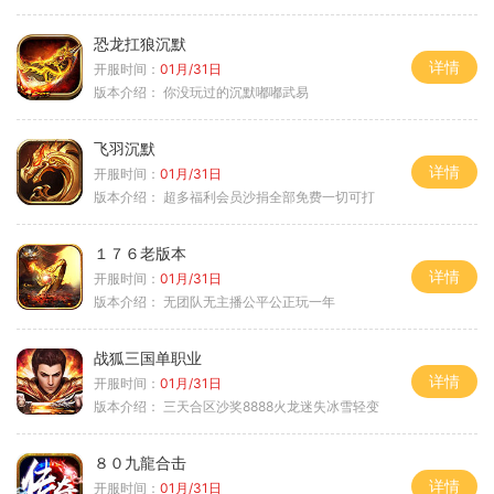
恐龙扛狼沉默
详情
开服时间：
01月/31日
版本介绍：
你没玩过的沉默嘟嘟武易
飞羽沉默
详情
开服时间：
01月/31日
版本介绍：
超多福利会员沙捐全部免费一切可打
１７６老版本
详情
开服时间：
01月/31日
版本介绍：
无团队无主播公平公正玩一年
战狐三国单职业
详情
开服时间：
01月/31日
版本介绍：
三天合区沙奖8888火龙迷失冰雪轻变
８０九龍合击
详情
开服时间：
01月/31日