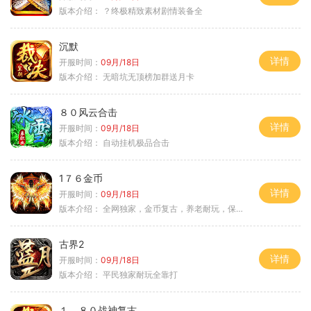
版本介绍：
？终极精致素材剧情装备全
沉默
详情
开服时间：
09月/18日
版本介绍：
无暗坑无顶榜加群送月卡
８０风云合击
详情
开服时间：
09月/18日
版本介绍：
自动挂机极品合击
1７６金币
详情
开服时间：
09月/18日
版本介绍：
全网独家，金币复古，养老耐玩，保底回収
古界2
详情
开服时间：
09月/18日
版本介绍：
平民独家耐玩全靠打
１．８０战神复古