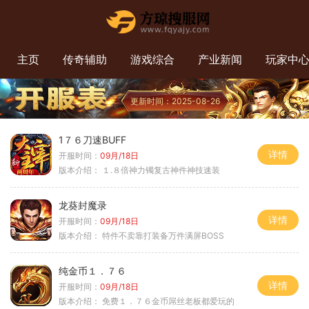
主页
传奇辅助
游戏综合
产业新闻
玩家中
更新时间：2025-08-26
1７６刀速BUFF
详情
开服时间：
09月/18日
版本介绍：
１.８倍神力镯复古神件神技速装
龙葵封魔录
详情
开服时间：
09月/18日
版本介绍：
特件不卖靠打装备万件满屏BOSS
纯金币１．７６
详情
开服时间：
09月/18日
版本介绍：
免费１．７６金币屌丝老板都爱玩的