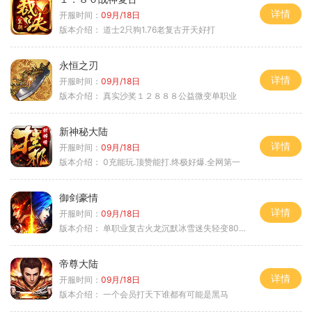
详情
开服时间：
09月/18日
版本介绍：
道士2只狗1.76老复古开天好打
永恒之刃
详情
开服时间：
09月/18日
版本介绍：
真实沙奖１２８８８公益微变单职业
新神秘大陆
详情
开服时间：
09月/18日
版本介绍：
0充能玩.顶赞能打.终极好爆.全网第一
御剑豪情
详情
开服时间：
09月/18日
版本介绍：
单职业复古火龙沉默冰雪迷失轻变8085
帝尊大陆
详情
开服时间：
09月/18日
版本介绍：
一个会员打天下谁都有可能是黑马