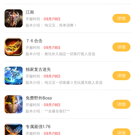
江南
详情
开服时间：
09月/18日
版本介绍：
纯元宝，简单清爽！
７６合击
详情
开服时间：
09月/18日
版本介绍：
耐玩长久稳定一切靠打散人首选
独家复古迷失
详情
开服时间：
09月/18日
版本介绍：
纯元宝一切靠爆０充玩通关散人首选
免费野外Boss
详情
开服时间：
09月/18日
版本介绍：
^^全爆全靠打^^
专属最强1.76
详情
开服时间：
09月/18日