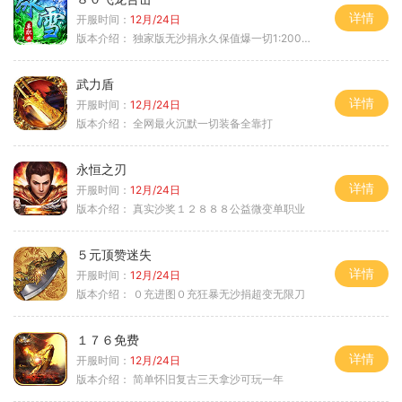
详情
开服时间：
12月/24日
版本介绍：
独家版无沙捐永久保值爆一切1:2000回2
武力盾
详情
开服时间：
12月/24日
版本介绍：
全网最火沉默一切装备全靠打
永恒之刃
详情
开服时间：
12月/24日
版本介绍：
真实沙奖１２８８８公益微变单职业
５元顶赞迷失
详情
开服时间：
12月/24日
版本介绍：
０充进图０充狂暴无沙捐超变无限刀
１７６免费
详情
开服时间：
12月/24日
版本介绍：
简单怀旧复古三天拿沙可玩一年