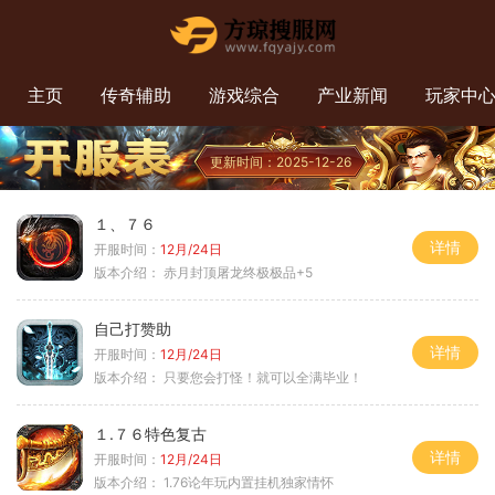
主页
传奇辅助
游戏综合
产业新闻
玩家中
更新时间：2025-12-26
１、７６
详情
开服时间：
12月/24日
版本介绍：
赤月封顶屠龙终极极品+5
自己打赞助
详情
开服时间：
12月/24日
版本介绍：
只要您会打怪！就可以全满毕业！
１.７６特色复古
详情
开服时间：
12月/24日
版本介绍：
1.76论年玩内置挂机独家情怀