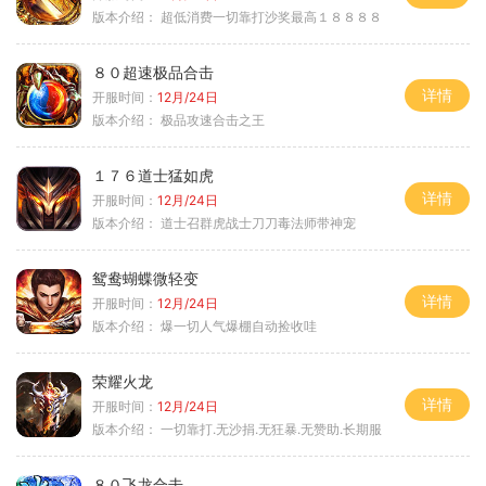
版本介绍：
超低消费一切靠打沙奖最高１８８８８
８０超速极品合击
详情
开服时间：
12月/24日
版本介绍：
极品攻速合击之王
１７６道士猛如虎
详情
开服时间：
12月/24日
版本介绍：
道士召群虎战士刀刀毒法师带神宠
鸳鸯蝴蝶微轻变
详情
开服时间：
12月/24日
版本介绍：
爆一切人气爆棚自动捡收哇
荣耀火龙
详情
开服时间：
12月/24日
版本介绍：
一切靠打.无沙捐.无狂暴.无赞助.长期服
８０飞龙合击