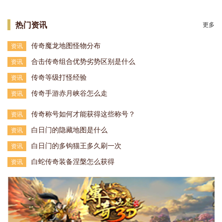
热门资讯
更多
传奇魔龙地图怪物分布
资讯
合击传奇组合优势劣势区别是什么
资讯
传奇等级打怪经验
资讯
传奇手游赤月峡谷怎么走
资讯
传奇称号如何才能获得这些称号？
资讯
白日门的隐藏地图是什么
资讯
白日门的多钩猫王多久刷一次
资讯
白蛇传奇装备涅槃怎么获得
资讯