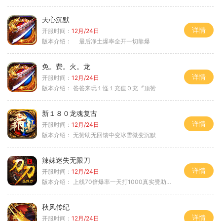
天心沉默
详情
开服时间：
12月/24日
版本介绍：
最后净土爆率全开一切靠爆
免。费。火。龙
详情
开服时间：
12月/24日
版本介绍：
爸爸来玩１怪１充值０充〞顶赞
新１８０龙魂复古
详情
开服时间：
12月/24日
版本介绍：
无赞助无回馈中变冰雪微变沉默
辣妹迷失无限刀
详情
开服时间：
12月/24日
版本介绍：
上线70倍爆率一天打1000真实赞助一夜终
秋风传纪
详情
开服时间：
12月/24日