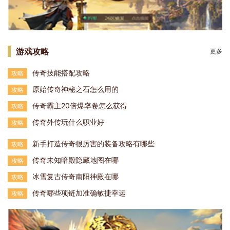
游戏攻略
更多
传奇技能搭配攻略
攻略
原始传奇神秘之石怎么用的
攻略
传奇霸主20倍爆率卷怎么获得
攻略
传奇外传玩什么职业好
攻略
新手打造传奇很厉害的装备攻略有哪些
攻略
传奇未知暗殿隐藏地图在哪
攻略
冰雪复古传奇南阳神殿在哪
攻略
传奇哪些项链加准确敏捷幸运
攻略