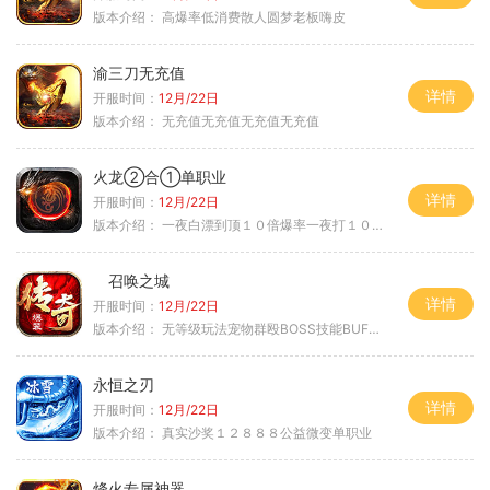
版本介绍：
高爆率低消费散人圆梦老板嗨皮
渝三刀无充值
详情
开服时间：
12月/22日
版本介绍：
无充值无充值无充值无充值
火龙②合①单职业
详情
开服时间：
12月/22日
版本介绍：
一夜白漂到顶１０倍爆率一夜打１０００充
召唤之城
详情
开服时间：
12月/22日
版本介绍：
无等级玩法宠物群殴BOSS技能BUFF铭文B
永恒之刃
详情
开服时间：
12月/22日
版本介绍：
真实沙奖１２８８８公益微变单职业
烽火专属神器