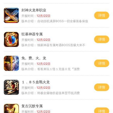
封神火龙单职业
详情
开服时间：
12月/22日
版本介绍：
自动挂机满屏BOSS一切全爆装备保值
狂暴神器专属
详情
开服时间：
12月/22日
版本介绍：
独家神器专属奇遇BOOS首爆大米不
免。费。火。龙
详情
开服时间：
12月/22日
版本介绍：
爸爸来玩１怪１充值０充〞顶赞
１．８５血戰火龙
详情
开服时间：
12月/22日
版本介绍：
终极全爆物价超值单货币低消费
复古沉默专属
详情
开服时间：
12月/22日