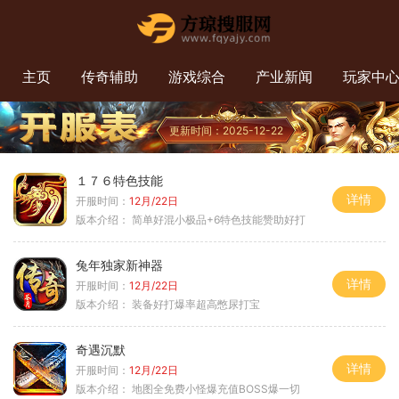
主页
传奇辅助
游戏综合
产业新闻
玩家中
更新时间：2025-12-22
１７６特色技能
详情
开服时间：
12月/22日
版本介绍：
简单好混小极品+6特色技能赞助好打
兔年独家新神器
详情
开服时间：
12月/22日
版本介绍：
装备好打爆率超高憋尿打宝
奇遇沉默
详情
开服时间：
12月/22日
版本介绍：
地图全免费小怪爆充值BOSS爆一切