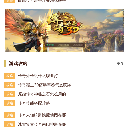
白蛇传奇装备涅槃怎么获得
资讯
游戏攻略
更多
传奇外传玩什么职业好
攻略
传奇霸主20倍爆率卷怎么获得
攻略
原始传奇神秘之石怎么用的
攻略
传奇技能搭配攻略
攻略
传奇未知暗殿隐藏地图在哪
攻略
冰雪复古传奇南阳神殿在哪
攻略