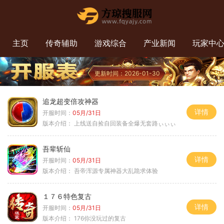
主页
传奇辅助
游戏综合
产业新闻
玩家中
更新时间：2026-01-30
追龙超变倍攻神器
详情
开服时间：
05月/31日
版本介绍：
上线送自捡自回装备全爆无套路ぃぃぃ
吾辈斩仙
详情
开服时间：
05月/31日
版本介绍：
吾帝浑源专属神器大乱跪求体验
１７６特色复古
详情
开服时间：
05月/31日
版本介绍：
176你没玩过的复古