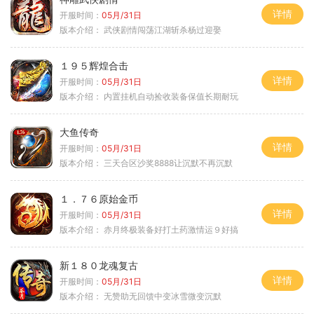
详情
开服时间：
05月/31日
版本介绍：
武侠剧情闯荡江湖斩杀杨过迎娶
１９５辉煌合击
详情
开服时间：
05月/31日
版本介绍：
内置挂机自动捡收装备保值长期耐玩
大鱼传奇
详情
开服时间：
05月/31日
版本介绍：
三天合区沙奖8888让沉默不再沉默
１．７６原始金币
详情
开服时间：
05月/31日
版本介绍：
赤月终极装备好打土药激情运９好搞
新１８０龙魂复古
详情
开服时间：
05月/31日
版本介绍：
无赞助无回馈中变冰雪微变沉默