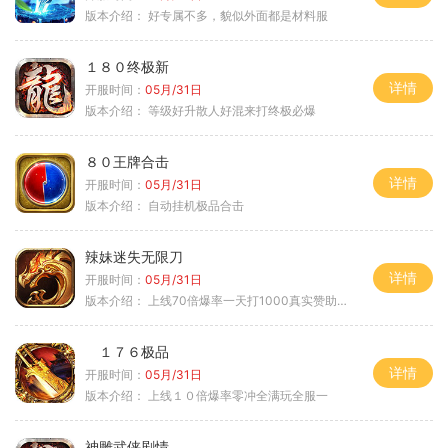
版本介绍：
好专属不多，貌似外面都是材料服
１８０终极新
详情
开服时间：
05月/31日
版本介绍：
等级好升散人好混来打终极必爆
８０王牌合击
详情
开服时间：
05月/31日
版本介绍：
自动挂机极品合击
辣妹迷失无限刀
详情
开服时间：
05月/31日
版本介绍：
上线70倍爆率一天打1000真实赞助一夜终
１７６极品
详情
开服时间：
05月/31日
版本介绍：
上线１０倍爆率零冲全满玩全服一
神雕武侠剧情