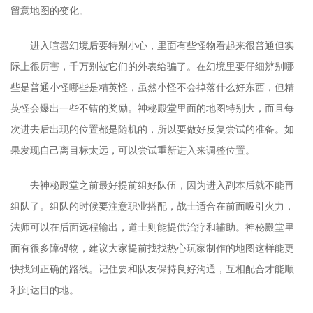
留意地图的变化。
进入喧嚣幻境后要特别小心，里面有些怪物看起来很普通但实
际上很厉害，千万别被它们的外表给骗了。在幻境里要仔细辨别哪
些是普通小怪哪些是精英怪，虽然小怪不会掉落什么好东西，但精
英怪会爆出一些不错的奖励。神秘殿堂里面的地图特别大，而且每
次进去后出现的位置都是随机的，所以要做好反复尝试的准备。如
果发现自己离目标太远，可以尝试重新进入来调整位置。
去神秘殿堂之前最好提前组好队伍，因为进入副本后就不能再
组队了。组队的时候要注意职业搭配，战士适合在前面吸引火力，
法师可以在后面远程输出，道士则能提供治疗和辅助。神秘殿堂里
面有很多障碍物，建议大家提前找找热心玩家制作的地图这样能更
快找到正确的路线。记住要和队友保持良好沟通，互相配合才能顺
利到达目的地。