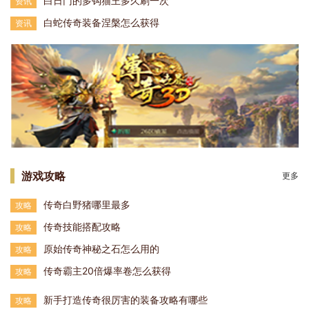
白日门的多钩猫王多久刷一次
资讯
白蛇传奇装备涅槃怎么获得
资讯
游戏攻略
更多
传奇白野猪哪里最多
攻略
传奇技能搭配攻略
攻略
原始传奇神秘之石怎么用的
攻略
传奇霸主20倍爆率卷怎么获得
攻略
新手打造传奇很厉害的装备攻略有哪些
攻略