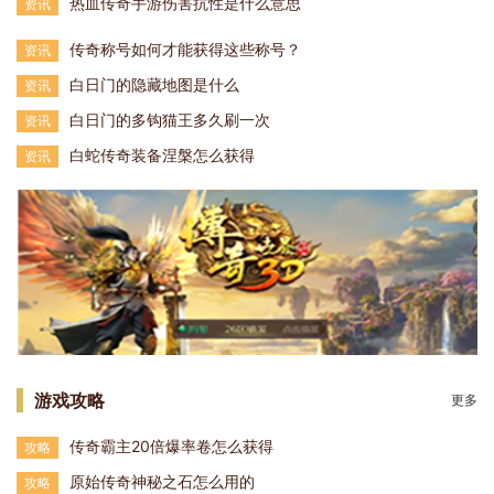
热血传奇手游伤害抗性是什么意思
资讯
传奇称号如何才能获得这些称号？
资讯
白日门的隐藏地图是什么
资讯
白日门的多钩猫王多久刷一次
资讯
白蛇传奇装备涅槃怎么获得
资讯
游戏攻略
更多
传奇霸主20倍爆率卷怎么获得
攻略
原始传奇神秘之石怎么用的
攻略